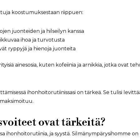
 etuja koostumuksestaan riippuen:
jen juonteiden ja hilseilyn kanssa
oikkuvaa ihoa ja turvotusta
vät ryppyjä ja hienoja juonteita
tyisiä ainesosia, kuten kofeiinia ja arnikkia, jotka ovat 
ttämisessä ihonhoitorutiinissasi on tärkeä. Se tulisi lev
o maksimoituu.
oiteet ovat tärkeitä?
a ihonhoitorutiinia, ja syystä. Silmänympärysihomme on