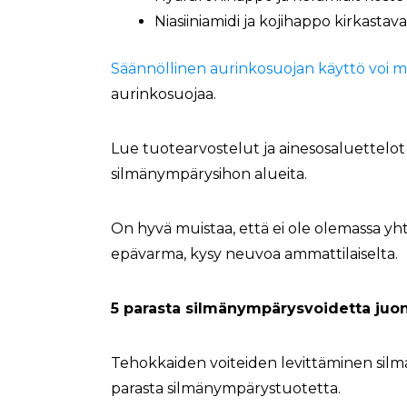
Niasiiniamidi ja kojihappo kirkastav
Säännöllinen aurinkosuojan käyttö voi me
aurinkosuojaa.
Lue tuotearvostelut ja ainesosaluettelot h
silmänympärysihon alueita.
On hyvä muistaa, että ei ole olemassa yhtä 
epävarma, kysy neuvoa ammattilaiselta
.
5 parasta silmänympärysvoidetta juo
Tehokkaiden voiteiden levittäminen silmä
parasta silmänympärystuotetta.