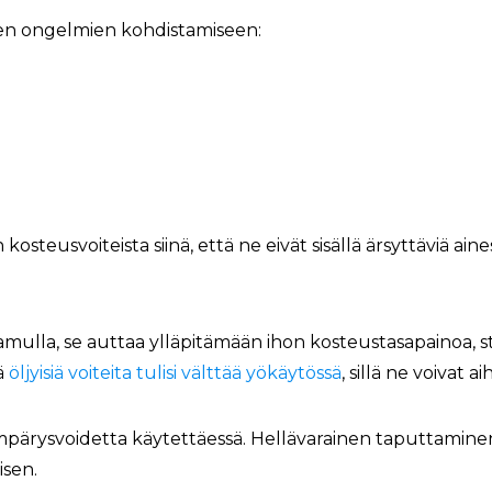
en ongelmien kohdistamiseen:
steusvoiteista siinä, että ne eivät sisällä ärsyttäviä ainesos
ulla, se auttaa ylläpitämään ihon kosteustasapainoa, st
ä
öljyisiä voiteita tulisi välttää yökäytössä
, sillä ne voivat 
mpärysvoidetta käytettäessä. Hellävarainen taputtaminen
isen.