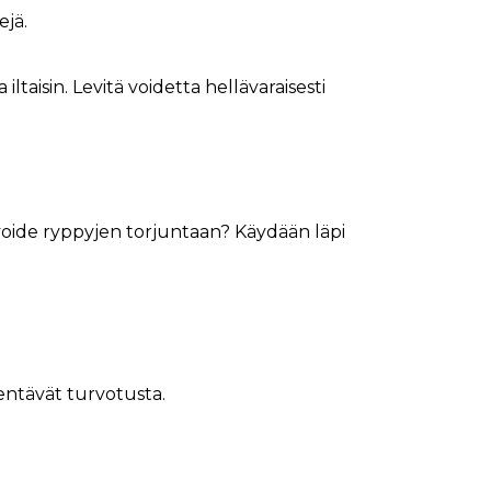
ejä.
ltaisin. Levitä voidetta hellävaraisesti
voide ryppyjen torjuntaan? Käydään läpi
ähentävät turvotusta.