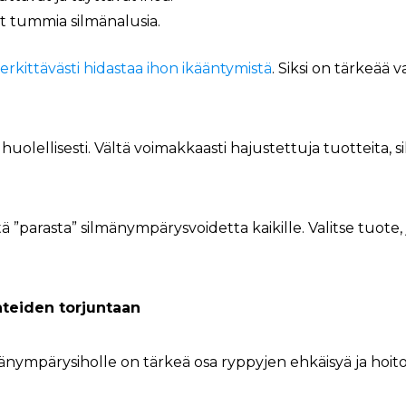
at tummia silmänalusia.
rkittävästi hidastaa ihon ikääntymistä
. Siksi on tärkeää 
uolellisesti. Vältä voimakkaasti hajustettuja tuotteita, si
”parasta” silmänympärysvoidetta kaikille. Valitse tuote, jo
nteiden torjuntaan
nympärysiholle on tärkeä osa ryppyjen ehkäisyä ja hoitoa