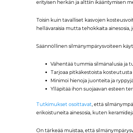
erityisen herkän ja alttiin ikääntymisen me
Toisin kuin tavalliset kasvojen kosteusvoi
hellävaraisia mutta tehokkaita ainesosia,
Säännöllinen silmänympärysvoiteen käy
Vähentää tummia silmänalusia ja t
Tarjoaa pitkäkestoista kosteutusta
Minimoi hienoja juonteita ja ryppyj
Ylläpitää ihon suojaavan esteen te
Tutkimukset osoittavat
, että silmänympä
erikoistuneita ainesosia, kuten keramidej
On tärkeää muistaa, että silmänympärysvoi