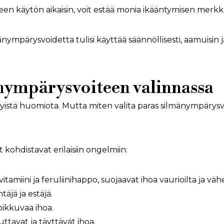
een käytön aikaisin, voit estää monia ikääntymisen merkk
mpärysvoidetta tulisi käyttää säännöllisesti, aamuisin ja i
änympärysvoiteen valinnassa
tyistä huomiota. Mutta miten valita paras silmänympärys
t kohdistavat erilaisiin ongelmiin:
vitamiini ja feruliinihappo, suojaavat ihoa vaurioilta ja v
äjä ja estäjä.
oikkuvaa ihoa.
ttavat ja täyttävät ihoa.