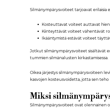
Silmänympärysvoiteet tarjoavat erilaisia
Kosteuttavat voiteet auttavat hieno
Kiinteyttävät voiteet vähentävät r
Ikääntymistä estävät voiteet täyttä
Jotkut silmänympärysvoiteet sisältävät eri
tummien silmänalusten kirkastamisessa.
Oikea järjestys silmänympärysvoiteen levi
kasvojen kosteusvoidetta, jotta sen teh
Miksi silmänympärysv
Silmänympärysvoiteet ovat olennainen os