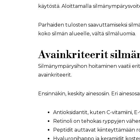
käytöstä. Aloittamalla silmänympärysvoit
Parhaiden tulosten saavuttamiseksi silmäny
koko silmän alueelle, vältä silmäluomia.
Avainkriteerit silm
Silmänympärysihon hoitaminen vaatii eri
avainkriteerit.
Ensinnäkin, keskity ainesosiin. Eri ainesosa
Antioksidantit, kuten C-vitamiini, E-
Retinoli on tehokas ryppyjen vähent
Peptidit auttavat kiinteyttämään r
Hyaluronihappo ja keramidit kosteu