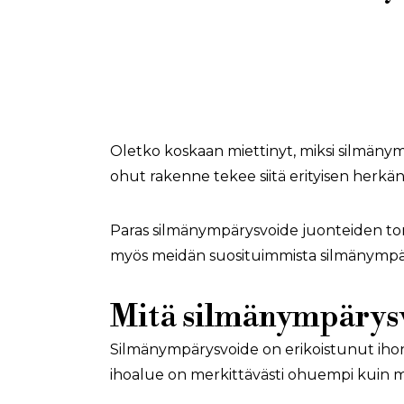
Oletko koskaan miettinyt, miksi silmänym
ohut rakenne tekee siitä erityisen herkän
Paras silmänympärysvoide juonteiden torj
myös meidän suosituimmista silmänympä
Mitä silmänympärysv
Silmänympärysvoide on erikoistunut ihon
ihoalue on merkittävästi ohuempi kuin mu