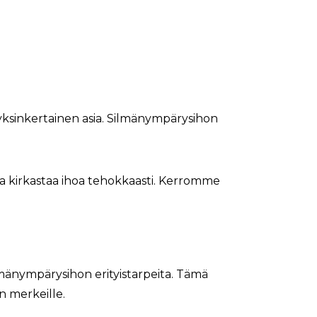
 yksinkertainen asia. Silmänympärysihon
ja kirkastaa ihoa tehokkaasti. Kerromme
mänympärysihon erityistarpeita. Tämä
n merkeille.