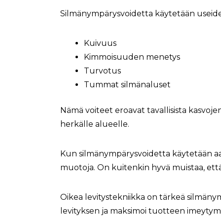
Silmänympärysvoidetta käytetään useid
Kuivuus
Kimmoisuuden menetys
Turvotus
Tummat silmänaluset
Nämä voiteet eroavat tavallisista kasvojen ko
herkälle alueelle.
Kun silmänympärysvoidetta käytetään aam
muotoja. On kuitenkin hyvä muistaa, ett
Oikea levitystekniikka on tärkeä silmäny
levityksen ja maksimoi tuotteen imeytym