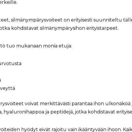
rkeille.
teet, silmänympärysvoiteet on erityisesti suunniteltu täll
 jotka kohdistavat silmänympärysihon erityistarpeet.
ttö tuo mukanaan monia etuja:
urvotusta
ä
rveyttä
rysvoiteet voivat merkittävästi parantaa ihon ulkonäköä j
a, hyaluronihappoa ja peptidejä, jotka kohdistavat erityi
teiden hyödyt eivät rajoitu vain ikääntyvään ihoon. Kaik