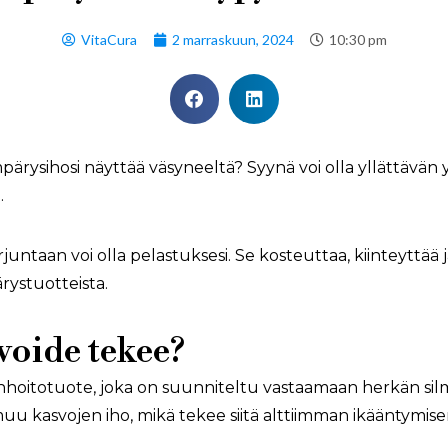
VitaCura
2 marraskuun, 2024
10:30 pm
pärysihosi näyttää väsyneeltä? Syynä voi olla yllättävän
.
untaan voi olla pelastuksesi. Se kosteuttaa, kiinteyttää 
rystuotteista.
oide tekee?
hoitotuote, joka on suunniteltu vastaamaan herkän sil
u kasvojen iho, mikä tekee siitä alttiimman ikääntymise