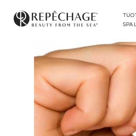
Siirry
sisältöön
TUO
SPA 