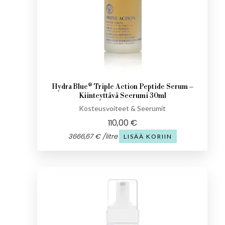
Hydra Blue® Triple Action Peptide Serum –
Kiinteyttävä Seerumi 30ml
Kosteusvoiteet & Seerumit
110,00
€
3666,67
€
/
litre
LISÄÄ KORIIN