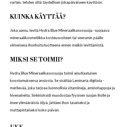
varten, tehden siitä täydellisen jokapäiväiseen käyttöön.
KUINKA KÄYTTÄÄ?
Joka aamu, levitä Hydra Blue Mineraalikasvosuoja -suojaava
mineraalikosmetiikka kosteusvoiteen tai seerumin päälle
viimeisenä ihonhoitotuotteena ennen meikin levittämistä.
MIKSI SE TOIMII?
Hydra Blue Mineraalikasvosuoja toimii ainutlaatuisen
koostumuksensa ansiosta. Se sisältää Laminaria digitata -
merilevää, joka tarjoaa luonnollisia vitamiineja, aminohappoja ja
hivenaineita. Sinkkioksidi muodostaa fyysisen suojan iholle ja
imee ylimääräistä öljyä, jättäen ihon tasaiseksi ja
mattapintaiseksi koko päivän.