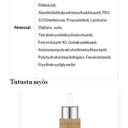
Piidioksidi,
Alumiinitärkkelysoktenyylisukkinaatti, PEG-
10 Dimethicone, Propaanidioli, Laminaria
Ainesosat
Digitata -uute,
Tetraheksyylidekyyliaskorbaatti,
Polysorbaatti 40, Isoheksadekaani,
Ammoniumpolyakryloidimetyylitauraatti,
Polyhydroksisteariinihappo, Fenoksietanoli,
Etyyliheksyyliglyseriini
Tutustu myös