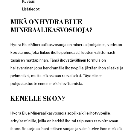
Kuvaus
Lisätiedot
MIKÄ ON HYDRA BLUE
MINERAALIKASVOSUOJA?
Hydra Blue Mineraalikasvosuoja on mineraalipohjainen, vedetön
koostumus, joka liukuu iholle pehmeästi, luoden välittömästi
tasaisen mattapinnan. Tämä ihoystävällinen formula on
hellävarainen jopa herkimmälle ihotyypille, jättäen ihon sileäksi ja
pehmeäksi, mutta ei koskaan rasvaiseksi. Täydellinen
pohjustustuote ennen meikin levittämistä.
KENELLE SE ON?
Hydra Blue Mineraalikasvosuoja sopii kaikille ihotyypeille,
erityisesti niille, joilla on herkkä iho tai taipumus rasvoittuvaan
ihoon. Se tarjoaa ihanteellisen suojan ja valmistelee ihon meikkiä