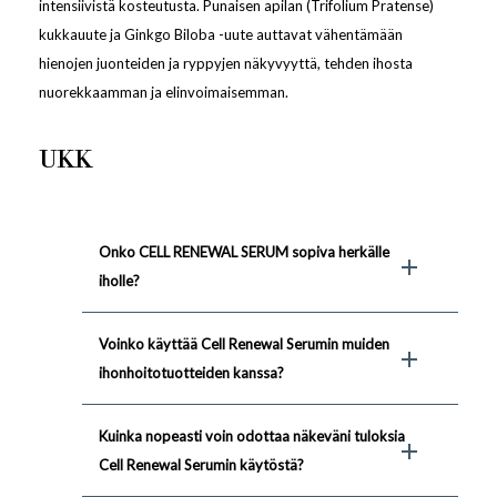
intensiivistä kosteutusta. Punaisen apilan (Trifolium Pratense)
kukkauute ja Ginkgo Biloba -uute auttavat vähentämään
hienojen juonteiden ja ryppyjen näkyvyyttä, tehden ihosta
nuorekkaamman ja elinvoimaisemman.
UKK
Onko CELL RENEWAL SERUM sopiva herkälle
iholle?
Voinko käyttää Cell Renewal Serumin muiden
ihonhoitotuotteiden kanssa?
Kuinka nopeasti voin odottaa näkeväni tuloksia
Cell Renewal Serumin käytöstä?