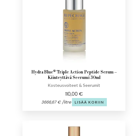
Hydra Blue® Triple Action Peptide Serum –
Kiinteyttävä Seerumi 30ml
Kosteusvoiteet & Seerumit
110,00
€
3666,67
€
/
litre
LISÄÄ KORIIN