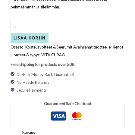
pehmeämmän ja sileämmän.
LISÄÄ KORIIN
Osasto:
Kosteusvoiteet & Seerumit
Avainsanat tuotteelle
Hienot
juonteet & rypyt
,
VITA CURA®
Free shipping for products over 50€!
No-Risk Money Back Guarantee!
No Hassle Refunds
Secure Payments
Guaranteed Safe Checkout
Kuvaus