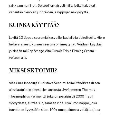
raikkaamman ihon. Se sopii erityisesti niille, jotka haluavat
vähentää hienojen juonteiden ja ryppyjen näkyvyyttä.
KUINKA KÄYTTÄÄ?
Levitä 10 tippaa seerumia kasvoille, kaulalle ja dekolteelle. Hiero
hellävaraisesti, kunnes seerumi on imeytynyt. Voidaan käyttää
yksinään tai Repêchage Vita Cura® Triple Firming Cream -
voiteen alla.
MIKSI SE TOIMII?
Vita Cura Ihosoluja Uudistava Seerumi toimii tehokkaasti sen
ainutlaatuisten ainesosien ansiosta. Syvänmeren Thermus
Thermophilus -fermentti, joka on peräisin yli 2000 metrin
syvyydestä, auttaa suojaamaan ihoa. Hyaluronihappo, joka
tunnetaan kyvystään sitoa 100x oma painonsa vettä, tarjoaa