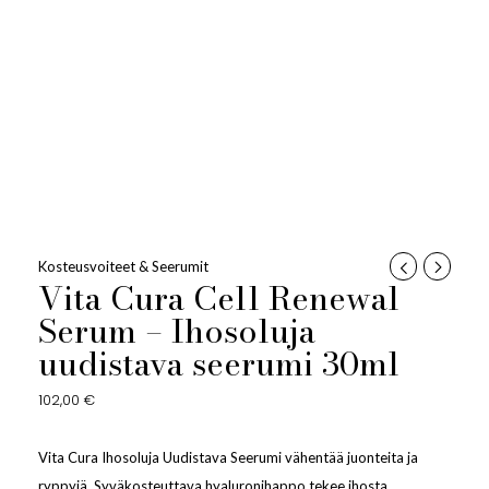
Kosteusvoiteet & Seerumit
Vita Cura Cell Renewal
Serum – Ihosoluja
uudistava seerumi 30ml
102,00
€
Vita Cura Ihosoluja Uudistava Seerumi vähentää juonteita ja
ryppyjä. Syväkosteuttava hyaluronihappo tekee ihosta