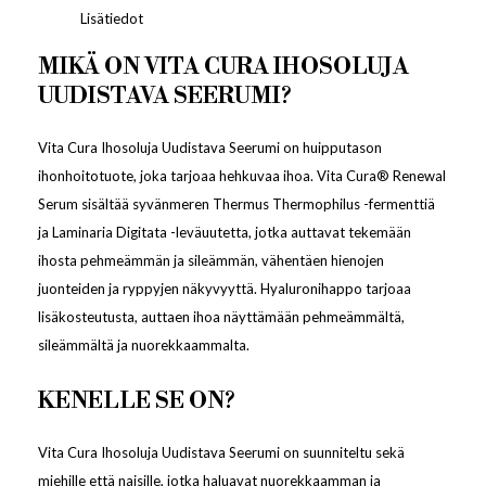
Lisätiedot
MIKÄ ON VITA CURA IHOSOLUJA
UUDISTAVA SEERUMI?
Vita Cura Ihosoluja Uudistava Seerumi on huipputason
ihonhoitotuote, joka tarjoaa hehkuvaa ihoa. Vita Cura® Renewal
Serum sisältää syvänmeren Thermus Thermophilus -fermenttiä
ja Laminaria Digitata -leväuutetta, jotka auttavat tekemään
ihosta pehmeämmän ja sileämmän, vähentäen hienojen
juonteiden ja ryppyjen näkyvyyttä. Hyaluronihappo tarjoaa
lisäkosteutusta, auttaen ihoa näyttämään pehmeämmältä,
sileämmältä ja nuorekkaammalta.
KENELLE SE ON?
Vita Cura Ihosoluja Uudistava Seerumi on suunniteltu sekä
miehille että naisille, jotka haluavat nuorekkaamman ja